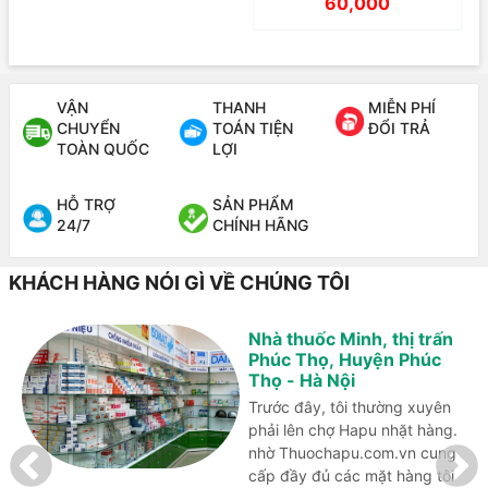
60,000
VẬN
THANH
MIỄN PHÍ
CHUYỂN
TOÁN TIỆN
ĐỔI TRẢ
TOÀN QUỐC
LỢI
HỖ TRỢ
SẢN PHẨM
24/7
CHÍNH HÃNG
KHÁCH HÀNG NÓI GÌ VỀ CHÚNG TÔI
Nhà thuốc Minh, thị trấn
Phúc Thọ, Huyện Phúc
Thọ - Hà Nội
Trước đây, tôi thường xuyên
phải lên chợ Hapu nhặt hàng.
nhờ Thuochapu.com.vn cung
cấp đầy đủ các mặt hàng tôi