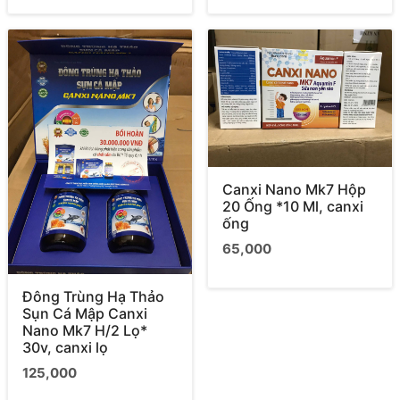
Canxi Nano Mk7 Hộp
20 Ống *10 Ml, canxi
ống
65,000
Đông Trùng Hạ Thảo
Sụn Cá Mập Canxi
Nano Mk7 H/2 Lọ*
30v, canxi lọ
125,000