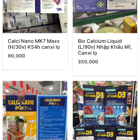
Calci Nano MK7 Maxx
Bio Calcium Liquid
(H/30v) K54h canxi lọ
(L/90v) Nhập Khẩu Mĩ,
Canxi lọ
90,000
350,000