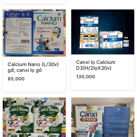
Canxi lọ Calcium
Calcium Nano (L/30v)
D3(H/2lọX30v)
gđ, canxi lọ gỗ
130,000
85,000