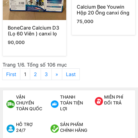
Calcium Bee Youwin
Hộp 20 Ống canxi ống
75,000
BoneCare Calcium D3
(Lọ 60 Viên ) canxi lọ
90,000
Trang 1/6. Tổng số 106 mục
First
1
2
3
»
Last
VẬN
THANH
MIỄN PHÍ
CHUYỂN
TOÁN TIỆN
ĐỔI TRẢ
TOÀN QUỐC
LỢI
HỖ TRỢ
SẢN PHẨM
24/7
CHÍNH HÃNG