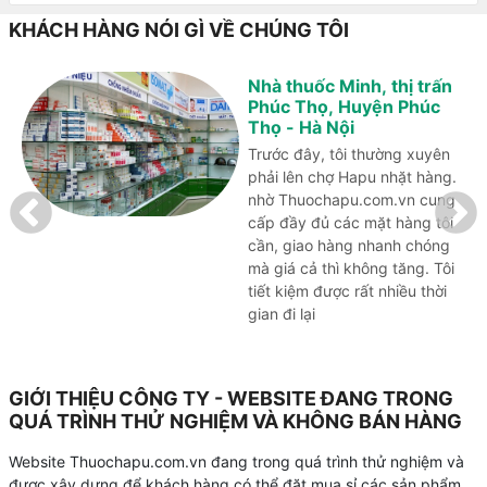
KHÁCH HÀNG NÓI GÌ VỀ CHÚNG TÔI
Nhà thuốc Minh, thị trấn
Phúc Thọ, Huyện Phúc
Thọ - Hà Nội
Trước đây, tôi thường xuyên
phải lên chợ Hapu nhặt hàng.
nhờ Thuochapu.com.vn cung
cấp đầy đủ các mặt hàng tôi
cần, giao hàng nhanh chóng
mà giá cả thì không tăng. Tôi
tiết kiệm được rất nhiều thời
gian đi lại
GIỚI THIỆU CÔNG TY - WEBSITE ĐANG TRONG
QUÁ TRÌNH THỬ NGHIỆM VÀ KHÔNG BÁN HÀNG
Website Thuochapu.com.vn đang trong quá trình thử nghiệm và
được xây dựng để khách hàng có thể đặt mua sỉ các sản phẩm