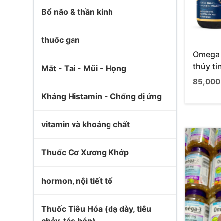
Bổ não & thần kinh
thuốc gan
Omega 3
thủy ti
Mắt - Tai - Mũi - Họng
85,000
Kháng Histamin - Chống dị ứng
vitamin và khoáng chất
Thuốc Cơ Xương Khớp
hormon, nội tiết tố
Thuốc Tiêu Hóa (dạ dày, tiêu
chảy, táo bón)