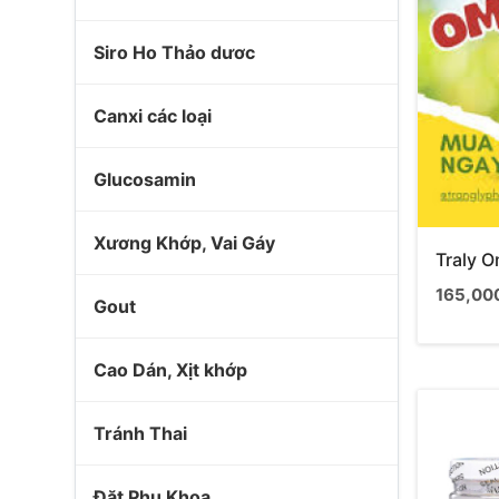
Siro Ho Thảo dươc
Canxi các loại
Glucosamin
Xương Khớp, Vai Gáy
Traly 
165,00
Gout
Cao Dán, Xịt khớp
Tránh Thai
Đặt Phụ Khoa