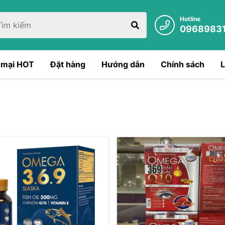
Hotline
0968983
 mại HOT
Đặt hàng
Hướng dẫn
Chính sách
L