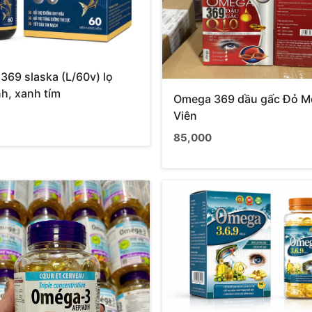
69 slaska (L/60v) lọ
nh, xanh tím
Omega 369 dầu gấc Đỏ M
Viên
85,000