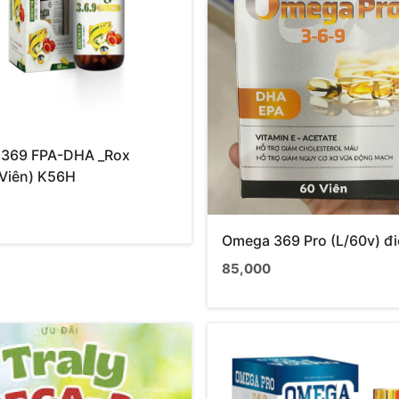
369 FPA-DHA _Rox
 Viên) K56H
Omega 369 Pro (L/60v) đ
85,000