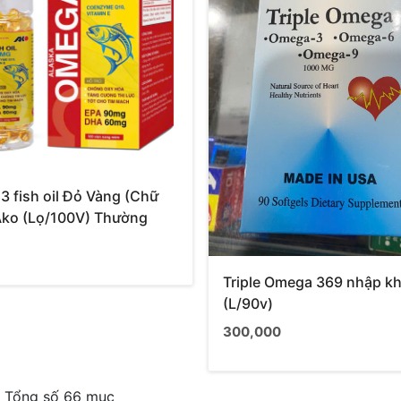
 fish oil Đỏ Vàng (Chữ
Ako (Lọ/100V) Thường
Triple Omega 369 nhập k
(L/90v)
300,000
4. Tổng số 66 mục