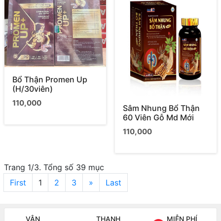
Bổ Thận Promen Up
(H/30viên)
110,000
Sâm Nhung Bổ Thận
60 Viên Gỗ Md Mới
110,000
Trang 1/3. Tổng số 39 mục
First
1
2
3
»
Last
VẬN
THANH
MIỄN PHÍ