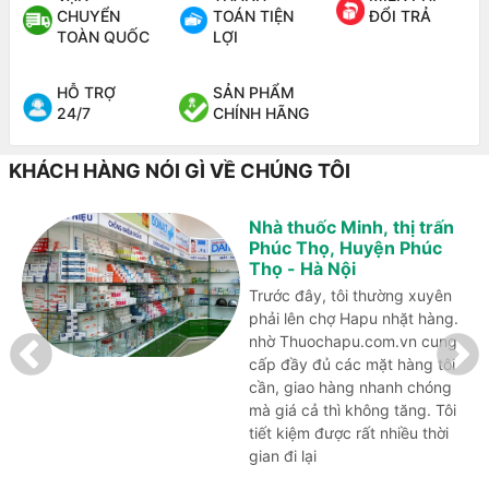
CHUYỂN
TOÁN TIỆN
ĐỔI TRẢ
TOÀN QUỐC
LỢI
HỖ TRỢ
SẢN PHẨM
24/7
CHÍNH HÃNG
KHÁCH HÀNG NÓI GÌ VỀ CHÚNG TÔI
Nhà thuốc Minh, thị trấn
Phúc Thọ, Huyện Phúc
Thọ - Hà Nội
Trước đây, tôi thường xuyên
phải lên chợ Hapu nhặt hàng.
nhờ Thuochapu.com.vn cung
cấp đầy đủ các mặt hàng tôi
cần, giao hàng nhanh chóng
mà giá cả thì không tăng. Tôi
tiết kiệm được rất nhiều thời
gian đi lại