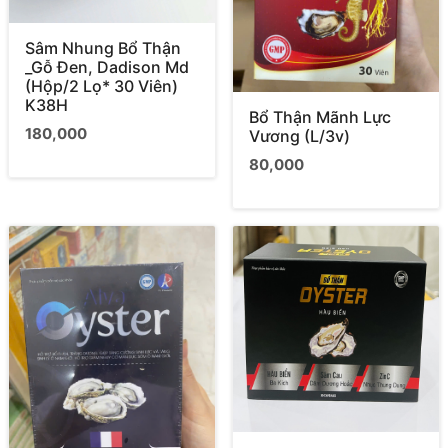
Sâm Nhung Bổ Thận
_Gỗ Đen, Dadison Md
(Hộp/2 Lọ* 30 Viên)
K38H
Bổ Thận Mãnh Lực
180,000
Vương (L/3v)
80,000