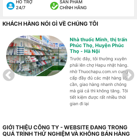
HỖ TRỢ
SẢN PHẨM
24/7
CHÍNH HÃNG
KHÁCH HÀNG NÓI GÌ VỀ CHÚNG TÔI
Nhà thuốc Minh, thị trấn
Phúc Thọ, Huyện Phúc
Thọ - Hà Nội
Trước đây, tôi thường xuyên
phải lên chợ Hapu nhặt hàng.
nhờ Thuochapu.com.vn cung
cấp đầy đủ các mặt hàng tôi
cần, giao hàng nhanh chóng
mà giá cả thì không tăng. Tôi
tiết kiệm được rất nhiều thời
gian đi lại
GIỚI THIỆU CÔNG TY - WEBSITE ĐANG TRONG
QUÁ TRÌNH THỬ NGHIỆM VÀ KHÔNG BÁN HÀNG