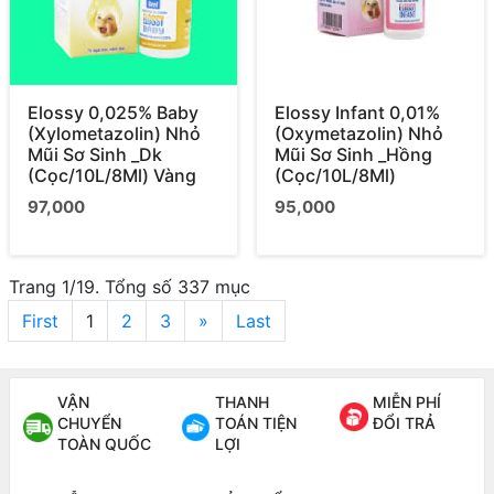
Elossy 0,025% Baby
Elossy Infant 0,01%
(Xylometazolin) Nhỏ
(Oxymetazolin) Nhỏ
Mũi Sơ Sinh _Dk
Mũi Sơ Sinh _Hồng
(Cọc/10L/8Ml) Vàng
(Cọc/10L/8Ml)
97,000
95,000
Trang 1/19. Tổng số 337 mục
First
1
2
3
»
Last
VẬN
THANH
MIỄN PHÍ
CHUYỂN
TOÁN TIỆN
ĐỔI TRẢ
TOÀN QUỐC
LỢI