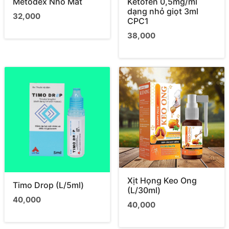
Metodex Nhỏ Mắt
Ketofen 0,5mg/ml
dạng nhỏ giọt 3ml
32,000
CPC1
38,000
Xịt Họng Keo Ong
Timo Drop (L/5ml)
(L/30ml)
40,000
40,000