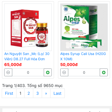
An Nguyệt San _Mc (Lọ/ 30
Alpes Syrup Cali Usa (H20G
Viên) D8.27 Full Hóa Đơn
X 10Ml)
65,000đ
50,000đ
Trang 1/403. Tổng số 9650 mục
First
1
2
3
»
Last