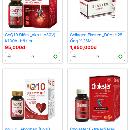
CoQ10 Điểm _Ako (Lọ30V)
Collagen Elasten _Đức (H28
K100h- bổ tim
Ống X 25Ml)
95,000đ
1,850,000đ
coQ10 _Akophap (Lọ30
Cholester Extra Mỡ Máu _