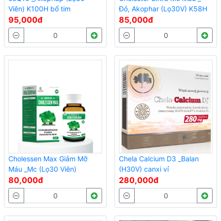
Viên) K100H bổ tim
Đỏ, Akophar (Lọ30V) K58H
95,000đ
85,000đ
Cholessen Max Giảm Mỡ
Chela Calcium D3 _Balan
Máu _Mc (Lọ30 Viên)
(H30V) canxi vỉ
80,000đ
280,000đ