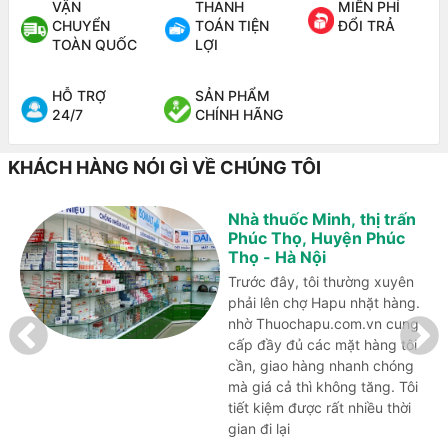
VẬN
THANH
MIỄN PHÍ
CHUYỂN
TOÁN TIỆN
ĐỔI TRẢ
TOÀN QUỐC
LỢI
HỖ TRỢ
SẢN PHẨM
24/7
CHÍNH HÃNG
KHÁCH HÀNG NÓI GÌ VỀ CHÚNG TÔI
Nhà thuốc Minh, thị trấn
Phúc Thọ, Huyện Phúc
Thọ - Hà Nội
Trước đây, tôi thường xuyên
phải lên chợ Hapu nhặt hàng.
nhờ Thuochapu.com.vn cung
cấp đầy đủ các mặt hàng tôi
cần, giao hàng nhanh chóng
mà giá cả thì không tăng. Tôi
tiết kiệm được rất nhiều thời
gian đi lại