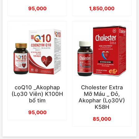
95,000
1,850,000
coQ10 _Akophap
Cholester Extra
(Lọ30 Viên) K100H
Mỡ Máu _ Đỏ,
bổ tim
Akophar (Lọ30V)
K58H
95,000
85,000