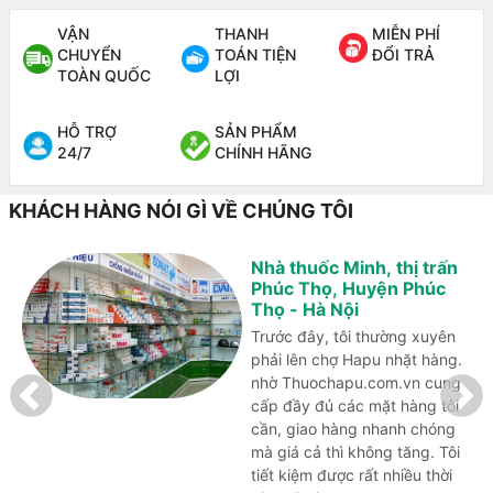
VẬN
THANH
MIỄN PHÍ
CHUYỂN
TOÁN TIỆN
ĐỔI TRẢ
TOÀN QUỐC
LỢI
HỖ TRỢ
SẢN PHẨM
24/7
CHÍNH HÃNG
KHÁCH HÀNG NÓI GÌ VỀ CHÚNG TÔI
Nhà thuốc Minh, thị trấn
Phúc Thọ, Huyện Phúc
Thọ - Hà Nội
Trước đây, tôi thường xuyên
phải lên chợ Hapu nhặt hàng.
nhờ Thuochapu.com.vn cung
cấp đầy đủ các mặt hàng tôi
cần, giao hàng nhanh chóng
mà giá cả thì không tăng. Tôi
tiết kiệm được rất nhiều thời