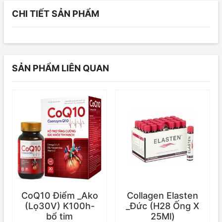
CHI TIẾT SẢN PHẨM
SẢN PHẨM LIÊN QUAN
CoQ10 Điểm _Ako
Collagen Elasten
(Lọ30V) K100h-
_Đức (H28 Ống X
bổ tim
25Ml)