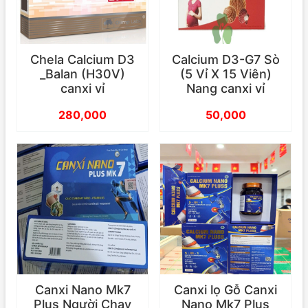
Chela Calcium D3
Calcium D3-G7 Sò
_Balan (H30V)
(5 Vỉ X 15 Viên)
canxi vỉ
Nang canxi vỉ
280,000
50,000
Canxi Nano Mk7
Canxi lọ Gỗ Canxi
Plus Người Chạy
Nano Mk7 Plus