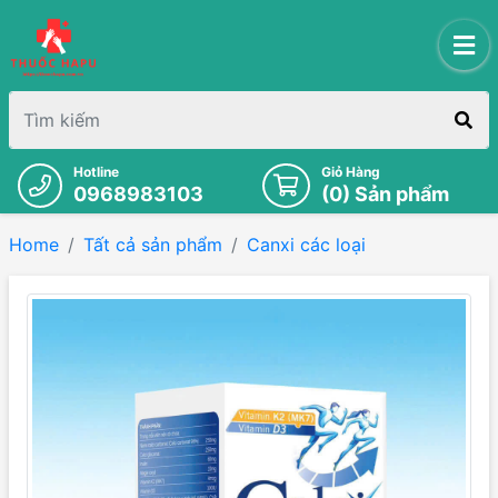
Hotline
Giỏ Hàng
0968983103
(
0
) Sản phẩm
Home
Tất cả sản phẩm
Canxi các loại