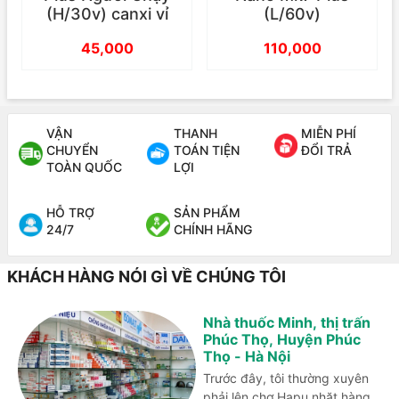
(H/30v) canxi vỉ
(L/60v)
45,000
110,000
VẬN
THANH
MIỄN PHÍ
CHUYỂN
TOÁN TIỆN
ĐỔI TRẢ
TOÀN QUỐC
LỢI
HỖ TRỢ
SẢN PHẨM
24/7
CHÍNH HÃNG
KHÁCH HÀNG NÓI GÌ VỀ CHÚNG TÔI
Nhà thuốc Minh, thị trấn
Phúc Thọ, Huyện Phúc
Thọ - Hà Nội
Trước đây, tôi thường xuyên
phải lên chợ Hapu nhặt hàng.