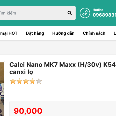
Hotline
0968983
 mại HOT
Đặt hàng
Hướng dẫn
Chính sách
L
Calci Nano MK7 Maxx (H/30v) K5
canxi lọ
90,000