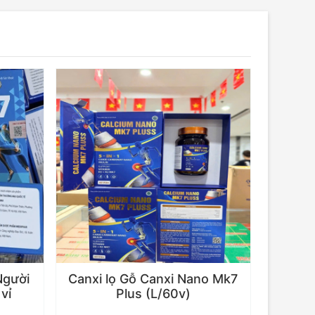
Người
Canxi lọ Gỗ Canxi Nano Mk7
vỉ
Plus (L/60v)