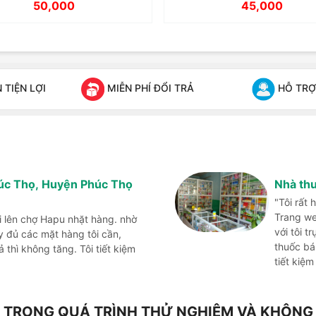
50,000
45,000
TIỆN LỢI
MIỄN PHÍ ĐỔI TRẢ
HỖ TRỢ
húc Thọ, Huyện Phúc Thọ
Nhà th
"Tôi rất
Trang we
i lên chợ Hapu nhặt hàng. nhờ
với tôi t
đủ các mặt hàng tôi cần,
thuốc bá
thì không tăng. Tôi tiết kiệm
tiết kiệm
NG TRONG QUÁ TRÌNH THỬ NGHIỆM VÀ KHÔN