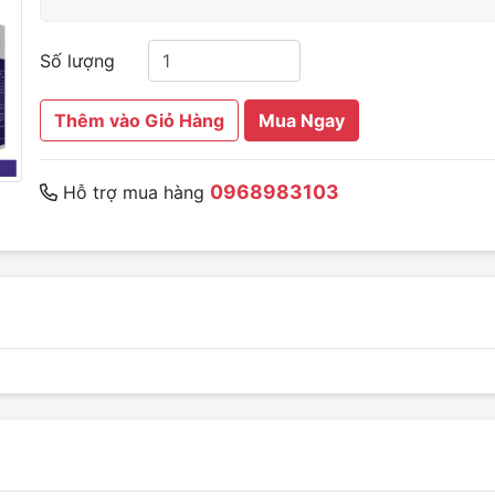
Số lượng
Thêm vào Giỏ Hàng
Mua Ngay
0968983103
Hỗ trợ mua hàng