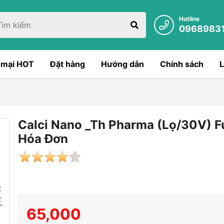
Hotline
0968983
 mại HOT
Đặt hàng
Hướng dẫn
Chính sách
L
Calci Nano _Th Pharma (Lọ/30V) Fu
Hóa Đơn
65,000