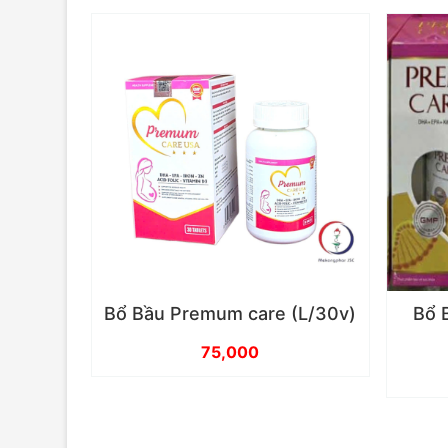
Bổ Bầu Premum care (L/30v)
Bổ 
75,000