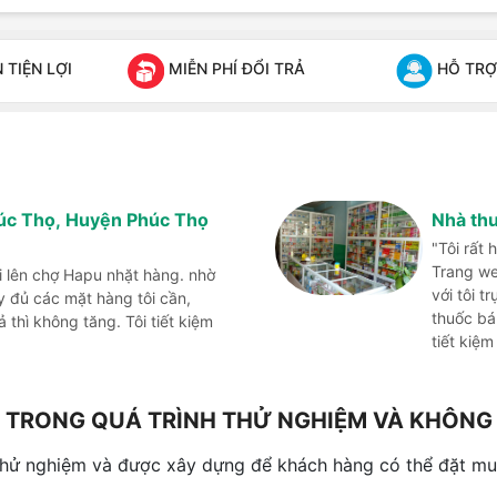
TIỆN LỢI
MIỄN PHÍ ĐỔI TRẢ
HỖ TRỢ
húc Thọ, Huyện Phúc Thọ
Nhà th
"Tôi rất
Trang we
i lên chợ Hapu nhặt hàng. nhờ
với tôi t
đủ các mặt hàng tôi cần,
thuốc bá
thì không tăng. Tôi tiết kiệm
tiết kiệm
NG TRONG QUÁ TRÌNH THỬ NGHIỆM VÀ KHÔN
thử nghiệm và được xây dựng để khách hàng có thể đặt mua