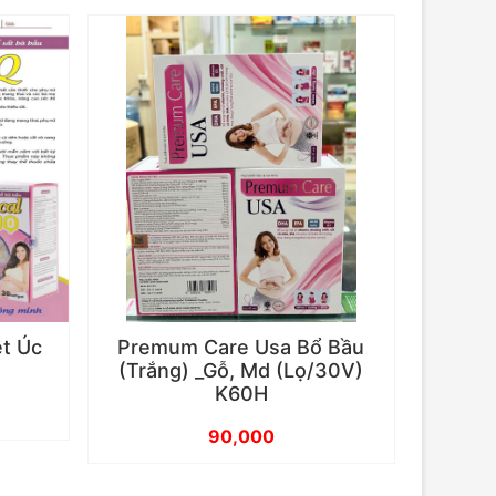
ệt Úc
Premum Care Usa Bổ Bầu
(Trắng) _Gỗ, Md (Lọ/30V)
K60H
90,000