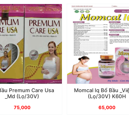
Bầu Premum Care Usa
Momcal Iq Bổ Bầu _Vi
_Md (Lọ/30V)
(Lọ/30V) K60H
75,000
65,000