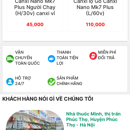
Canxi Nano Mk7
Canxi lọ Gỗ Canxi
Plus Người Chạy
Nano Mk7 Plus
(H/30v) canxi vỉ
(L/60v)
45,000
110,000
VẬN
THANH
MIỄN PHÍ
CHUYỂN
TOÁN TIỆN
ĐỔI TRẢ
TOÀN QUỐC
LỢI
HỖ TRỢ
SẢN PHẨM
24/7
CHÍNH HÃNG
KHÁCH HÀNG NÓI GÌ VỀ CHÚNG TÔI
Nhà thuốc Minh, thị trấn
Phúc Thọ, Huyện Phúc
Thọ - Hà Nội