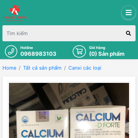
Hotline
Giỏ Hàng
0968983103
(
0
) Sản phẩm
Home
Tất cả sản phẩm
Canxi các loại