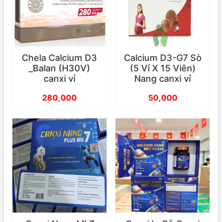
Chela Calcium D3
Calcium D3-G7 Sò
_Balan (H30V)
(5 Vỉ X 15 Viên)
canxi vỉ
Nang canxi vỉ
280,000
50,000