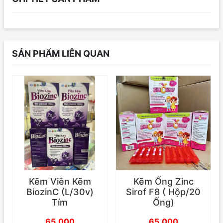
SẢN PHẨM LIÊN QUAN
Kẽm Viên Kẽm
Kẽm Ống Zinc
BiozinC (L/30v)
Sirof F8 ( Hộp/20
Tím
Ống)
65,000
65,000