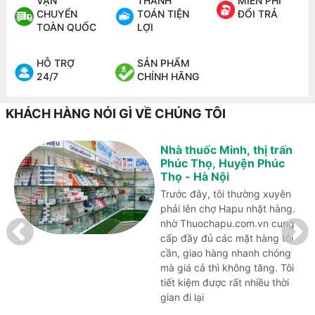
VẬN
THANH
MIỄN PHÍ
CHUYỂN
TOÁN TIỆN
ĐỔI TRẢ
TOÀN QUỐC
LỢI
HỖ TRỢ
SẢN PHẨM
24/7
CHÍNH HÃNG
KHÁCH HÀNG NÓI GÌ VỀ CHÚNG TÔI
Nhà thuốc Minh, thị trấn
Phúc Thọ, Huyện Phúc
Thọ - Hà Nội
Trước đây, tôi thường xuyên
phải lên chợ Hapu nhặt hàng.
nhờ Thuochapu.com.vn cung
cấp đầy đủ các mặt hàng tôi
cần, giao hàng nhanh chóng
mà giá cả thì không tăng. Tôi
tiết kiệm được rất nhiều thời
gian đi lại