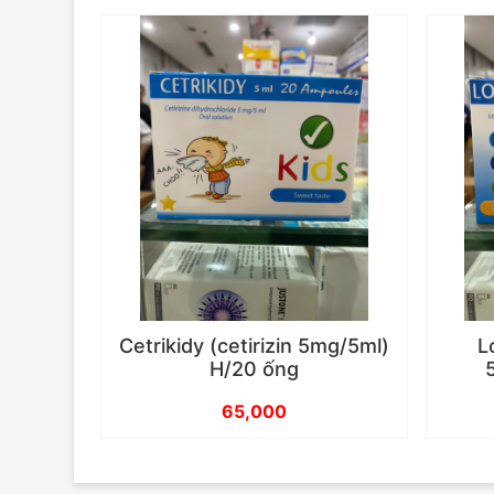
Cetrikidy (cetirizin 5mg/5ml)
L
H/20 ống
65,000