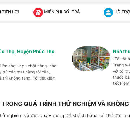
TIỆN LỢI
MIỄN PHÍ ĐỔI TRẢ
HỖ TRỢ
húc Thọ, Huyện Phúc Thọ
Nhà th
"Tôi rất
Trang we
i lên chợ Hapu nhặt hàng. nhờ
với tôi t
đủ các mặt hàng tôi cần,
thuốc bá
thì không tăng. Tôi tiết kiệm
tiết kiệm
NG TRONG QUÁ TRÌNH THỬ NGHIỆM VÀ KHÔN
thử nghiệm và được xây dựng để khách hàng có thể đặt mua