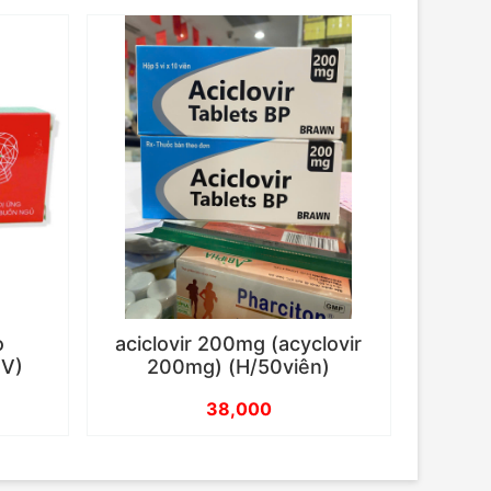
o
aciclovir 200mg (acyclovir
0V)
200mg) (H/50viên)
38,000