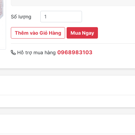
Số lượng
Thêm vào Giỏ Hàng
Mua Ngay
0968983103
Hỗ trợ mua hàng