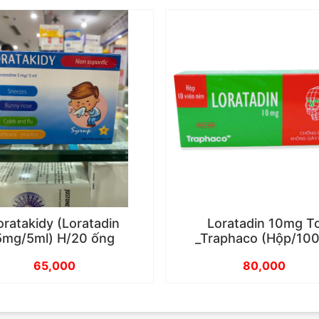
oratakidy (Loratadin
Loratadin 10mg T
5mg/5ml) H/20 ống
_Traphaco (Hộp/10
65,000
80,000