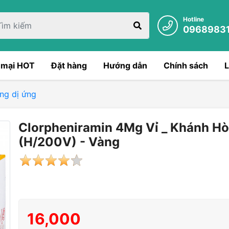
Hotline
0968983
 mại HOT
Đặt hàng
Hướng dẫn
Chính sách
L
ng dị ứng
Clorpheniramin 4Mg Vỉ _ Khánh H
(H/200V) - Vàng
16,000