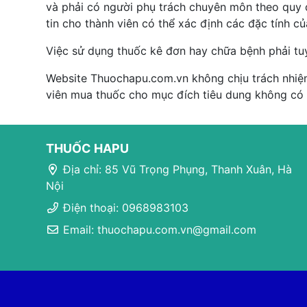
và phải có người phụ trách chuyên môn theo quy đ
tin cho thành viên có thể xác định các đặc tính c
Việc sử dụng thuốc kê đơn hay chữa bệnh phải tu
Website Thuochapu.com.vn không chịu trách nhiệm
viên mua thuốc cho mục đích tiêu dung không có
THUỐC HAPU
Địa chỉ: 85 Vũ Trọng Phụng, Thanh Xuân, Hà
Nội
Điện thoại: 0968983103
Email: thuochapu.com.vn@gmail.com