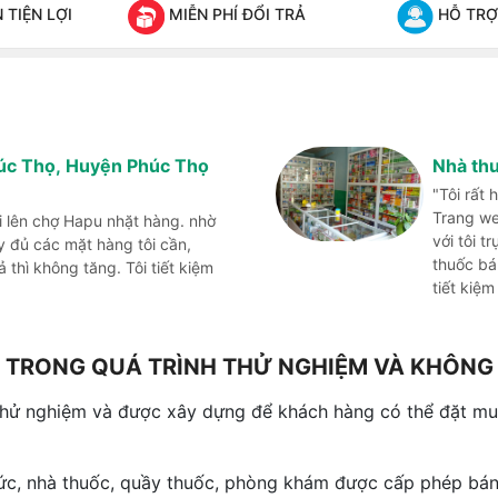
TIỆN LỢI
MIỄN PHÍ ĐỔI TRẢ
HỖ TRỢ
húc Thọ, Huyện Phúc Thọ
Nhà th
"Tôi rất
Trang we
i lên chợ Hapu nhặt hàng. nhờ
với tôi t
đủ các mặt hàng tôi cần,
thuốc bá
thì không tăng. Tôi tiết kiệm
tiết kiệm
NG TRONG QUÁ TRÌNH THỬ NGHIỆM VÀ KHÔN
thử nghiệm và được xây dựng để khách hàng có thể đặt mua
hức, nhà thuốc, quầy thuốc, phòng khám được cấp phép bán