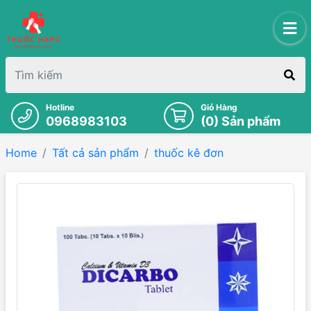
Hotline
Giỏ Hàng
0968983103
(
0
) Sản phẩm
Home
Tất cả sản phẩm
thuốc kê đơn