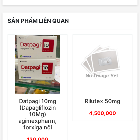
SẢN PHẨM LIÊN QUAN
Datpagi 10mg
Rilutex 50mg
(Dapagliflozin
4,500,000
10Mg)
agimexpharm,
forxiga nội
130,000