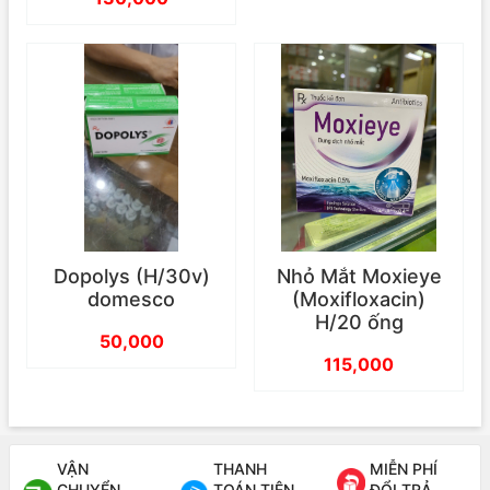
Dopolys (H/30v)
Nhỏ Mắt Moxieye
domesco
(Moxifloxacin)
H/20 ống
50,000
115,000
VẬN
THANH
MIỄN PHÍ
CHUYỂN
TOÁN TIỆN
ĐỔI TRẢ