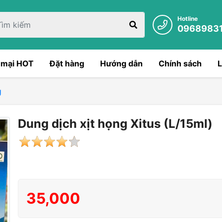
Hotline
0968983
 mại HOT
Đặt hàng
Hướng dẫn
Chính sách
L
g
Dung dịch xịt họng Xitus (L/15ml)
35,000