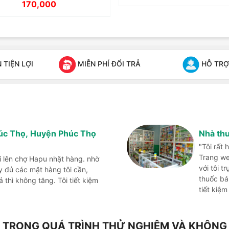
170,000
TIỆN LỢI
MIỄN PHÍ ĐỔI TRẢ
HỖ TRỢ
húc Thọ, Huyện Phúc Thọ
Nhà th
"Tôi rất
Trang we
i lên chợ Hapu nhặt hàng. nhờ
với tôi t
đủ các mặt hàng tôi cần,
thuốc bá
thì không tăng. Tôi tiết kiệm
tiết kiệm
NG TRONG QUÁ TRÌNH THỬ NGHIỆM VÀ KHÔN