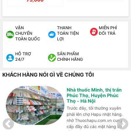
VẬN
THANH
MIỄN PHÍ
CHUYỂN
TOÁN TIỆN
ĐỔI TRẢ
TOÀN QUỐC
LỢI
HỖ TRỢ
SẢN PHẨM
24/7
CHÍNH HÃNG
KHÁCH HÀNG NÓI GÌ VỀ CHÚNG TÔI
Nhà thuốc Minh, thị trấn
Phúc Thọ, Huyện Phúc
Thọ - Hà Nội
Trước đây, tôi thường xuyên
phải lên chợ Hapu nhặt hàng.
nhờ Thuochapu.com.vn cung
cấp đầy đủ các mặt hàng tôi