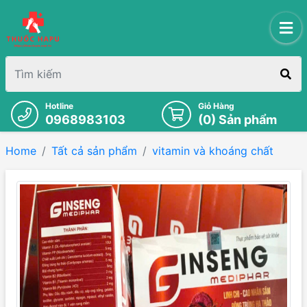
Hotline
Giỏ Hàng
0968983103
(
0
) Sản phẩm
Home
Tất cả sản phẩm
vitamin và khoáng chất