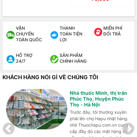
VẬN
THANH
MIỄN PHÍ
CHUYỂN
TOÁN TIỆN
ĐỔI TRẢ
TOÀN QUỐC
LỢI
HỖ TRỢ
SẢN PHẨM
24/7
CHÍNH HÃNG
KHÁCH HÀNG NÓI GÌ VỀ CHÚNG TÔI
Nhà thuốc Minh, thị trấn
Phúc Thọ, Huyện Phúc
Thọ - Hà Nội
Trước đây, tôi thường xuyên
phải lên chợ Hapu nhặt hàng.
nhờ Thuochapu.com.vn cung
cấp đầy đủ các mặt hàng tôi