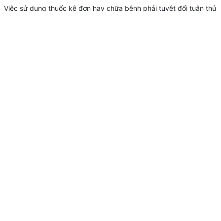
Việc sử dụng thuốc kê đơn hay chữa bệnh phải tuyệt đối tuân thủ
theo sự hướng dẫn của người có chuyên môn về y dược.
Website Thuochapu.com.vn không chịu trách nhiệm cho bất cứ
hậu quả nào xảy ra do tự ý dùng thuốc dựa trên các thông tin
trên và các trường hợp thành viên mua thuốc cho mục đích tiêu
dung không có ý kiến hoặc đơn thuốc của người có chuyên môn.
THUỐC HAPU
Địa chỉ: 85 Vũ Trọng Phụng, Thanh Xuân, Hà Nội
Điện thoại: 0968983103
Email: thuochapu.com.vn@gmail.com
VỊ TRÍ TRÊN BẢN ĐỒ