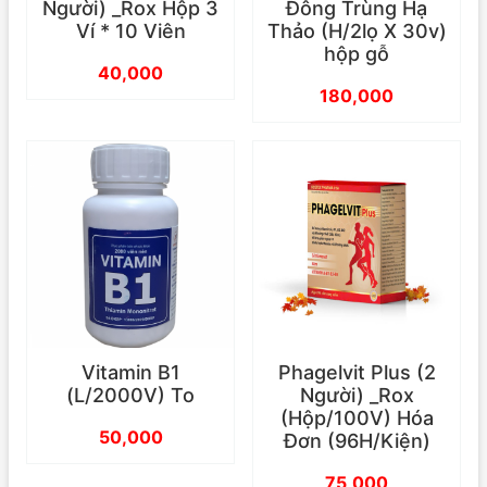
Người) _Rox Hộp 3
Đông Trùng Hạ
Ví * 10 Viên
Thảo (H/2lọ X 30v)
hộp gỗ
40,000
180,000
Vitamin B1
Phagelvit Plus (2
(L/2000V) To
Người) _Rox
(Hộp/100V) Hóa
50,000
Đơn (96H/Kiện)
75,000