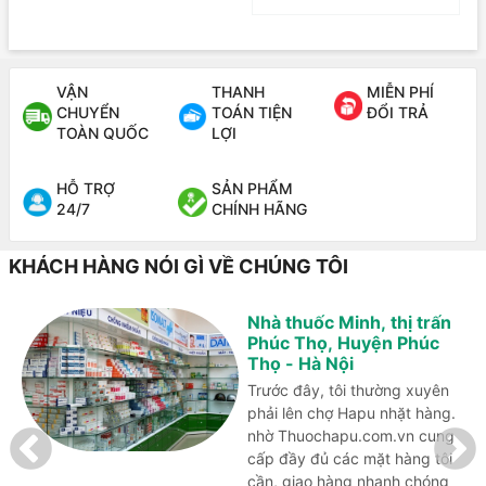
VẬN
THANH
MIỄN PHÍ
CHUYỂN
TOÁN TIỆN
ĐỔI TRẢ
TOÀN QUỐC
LỢI
HỖ TRỢ
SẢN PHẨM
24/7
CHÍNH HÃNG
KHÁCH HÀNG NÓI GÌ VỀ CHÚNG TÔI
Nhà thuốc Minh, thị trấn
Phúc Thọ, Huyện Phúc
Thọ - Hà Nội
Trước đây, tôi thường xuyên
phải lên chợ Hapu nhặt hàng.
nhờ Thuochapu.com.vn cung
cấp đầy đủ các mặt hàng tôi
cần, giao hàng nhanh chóng