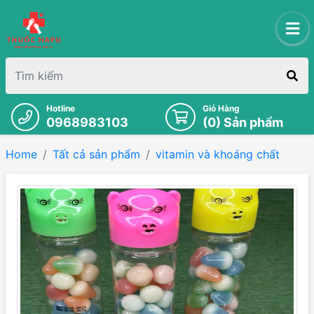
Hotline
Giỏ Hàng
0968983103
(
0
) Sản phẩm
Home
Tất cả sản phẩm
vitamin và khoáng chất