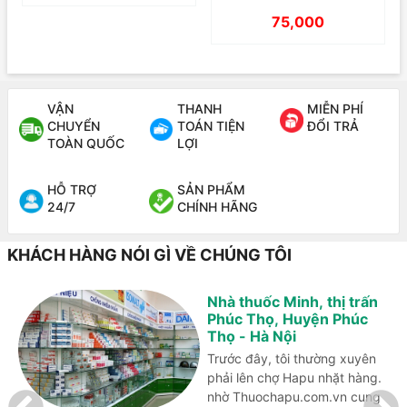
75,000
VẬN
THANH
MIỄN PHÍ
CHUYỂN
TOÁN TIỆN
ĐỔI TRẢ
TOÀN QUỐC
LỢI
HỖ TRỢ
SẢN PHẨM
24/7
CHÍNH HÃNG
KHÁCH HÀNG NÓI GÌ VỀ CHÚNG TÔI
Nhà thuốc Minh, thị trấn
Phúc Thọ, Huyện Phúc
Thọ - Hà Nội
Trước đây, tôi thường xuyên
phải lên chợ Hapu nhặt hàng.
nhờ Thuochapu.com.vn cung