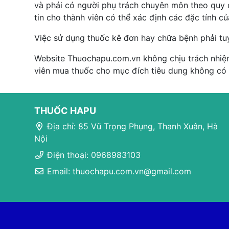
và phải có người phụ trách chuyên môn theo quy đ
tin cho thành viên có thể xác định các đặc tính c
Việc sử dụng thuốc kê đơn hay chữa bệnh phải tu
Website Thuochapu.com.vn không chịu trách nhiệm
viên mua thuốc cho mục đích tiêu dung không có
THUỐC HAPU
Địa chỉ: 85 Vũ Trọng Phụng, Thanh Xuân, Hà
Nội
Điện thoại: 0968983103
Email: thuochapu.com.vn@gmail.com