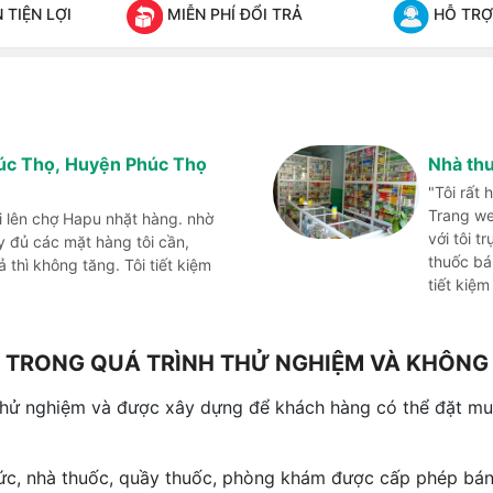
TIỆN LỢI
MIỄN PHÍ ĐỔI TRẢ
HỖ TRỢ
húc Thọ, Huyện Phúc Thọ
Nhà th
"Tôi rất
Trang we
i lên chợ Hapu nhặt hàng. nhờ
với tôi t
đủ các mặt hàng tôi cần,
thuốc bá
thì không tăng. Tôi tiết kiệm
tiết kiệm
NG TRONG QUÁ TRÌNH THỬ NGHIỆM VÀ KHÔN
thử nghiệm và được xây dựng để khách hàng có thể đặt mua
hức, nhà thuốc, quầy thuốc, phòng khám được cấp phép bán