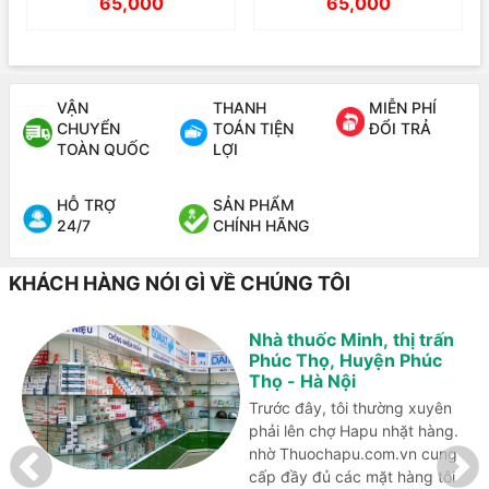
65,000
65,000
VẬN
THANH
MIỄN PHÍ
CHUYỂN
TOÁN TIỆN
ĐỔI TRẢ
TOÀN QUỐC
LỢI
HỖ TRỢ
SẢN PHẨM
24/7
CHÍNH HÃNG
KHÁCH HÀNG NÓI GÌ VỀ CHÚNG TÔI
Nhà thuốc Minh, thị trấn
Phúc Thọ, Huyện Phúc
Thọ - Hà Nội
Trước đây, tôi thường xuyên
phải lên chợ Hapu nhặt hàng.
nhờ Thuochapu.com.vn cung
cấp đầy đủ các mặt hàng tôi