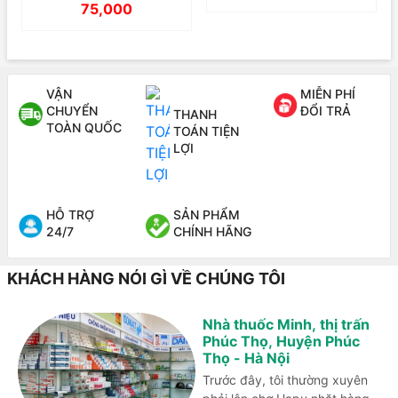
75,000
VẬN
MIỄN PHÍ
CHUYỂN
ĐỔI TRẢ
THANH
TOÀN QUỐC
TOÁN TIỆN
LỢI
HỖ TRỢ
SẢN PHẨM
24/7
CHÍNH HÃNG
KHÁCH HÀNG NÓI GÌ VỀ CHÚNG TÔI
Nhà thuốc Minh, thị trấn
Phúc Thọ, Huyện Phúc
Thọ - Hà Nội
Trước đây, tôi thường xuyên