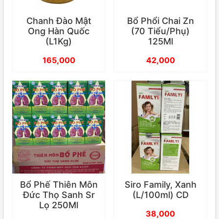
Chanh Đào Mật
Bổ Phổi Chai Zn
Ong Hàn Quốc
(70 Tiểu/Phụ)
(L1Kg)
125Ml
165,000
42,000
Bổ Phế Thiên Môn
Siro Family, Xanh
Đức Thọ Sanh Sr
(L/100ml) CD
Lọ 250Ml
38,000