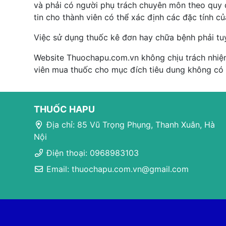
và phải có người phụ trách chuyên môn theo quy đ
tin cho thành viên có thể xác định các đặc tính c
Việc sử dụng thuốc kê đơn hay chữa bệnh phải tu
Website Thuochapu.com.vn không chịu trách nhiệm
viên mua thuốc cho mục đích tiêu dung không có
THUỐC HAPU
Địa chỉ: 85 Vũ Trọng Phụng, Thanh Xuân, Hà
Nội
Điện thoại: 0968983103
Email: thuochapu.com.vn@gmail.com