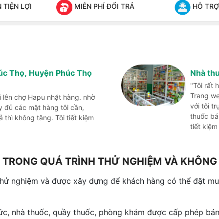
TIỆN LỢI
MIỄN PHÍ ĐỔI TRẢ
HỖ TRỢ
húc Thọ, Huyện Phúc Thọ
Nhà th
"Tôi rất
Trang we
i lên chợ Hapu nhặt hàng. nhờ
với tôi t
đủ các mặt hàng tôi cần,
thuốc bá
thì không tăng. Tôi tiết kiệm
tiết kiệm
NG TRONG QUÁ TRÌNH THỬ NGHIỆM VÀ KHÔN
thử nghiệm và được xây dựng để khách hàng có thể đặt mua
hức, nhà thuốc, quầy thuốc, phòng khám được cấp phép bán