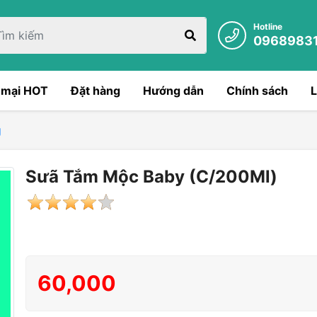
Hotline
0968983
 mại HOT
Đặt hàng
Hướng dẫn
Chính sách
L
g
Sưã Tắm Mộc Baby (C/200Ml)
60,000