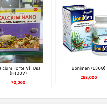
alcium Forte Vỉ _Usa
Bonimen (L30G)
(H100V)
258,000
70,000