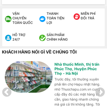
VẬN
THANH
MIỄN PHÍ
CHUYỂN
TOÁN TIỆN
ĐỔI TRẢ
TOÀN QUỐC
LỢI
HỖ TRỢ
SẢN PHẨM
24/7
CHÍNH HÃNG
KHÁCH HÀNG NÓI GÌ VỀ CHÚNG TÔI
Nhà thuốc Minh, thị trấn
Phúc Thọ, Huyện Phúc
Thọ - Hà Nội
Trước đây, tôi thường xuyên
phải lên chợ Hapu nhặt hàng.
nhờ Thuochapu.com.vn cung
cấp đầy đủ các mặt hàng tôi
cần, giao hàng nhanh chóng
mà giá cả thì không tăng. Tôi