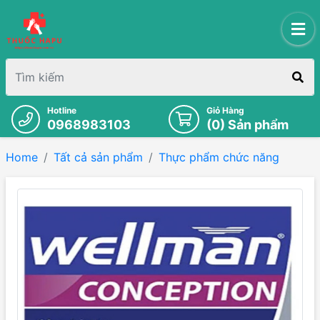
Hotline
Giỏ Hàng
0968983103
(
0
) Sản phẩm
Home
Tất cả sản phẩm
Thực phẩm chức năng