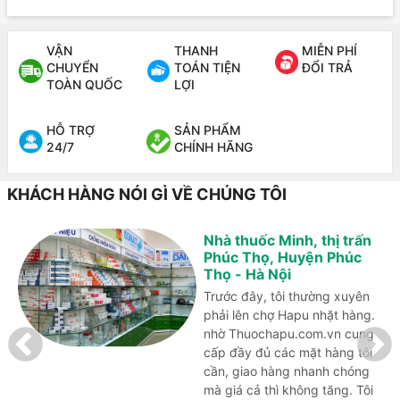
VẬN
THANH
MIỄN PHÍ
CHUYỂN
TOÁN TIỆN
ĐỔI TRẢ
TOÀN QUỐC
LỢI
HỖ TRỢ
SẢN PHẨM
24/7
CHÍNH HÃNG
KHÁCH HÀNG NÓI GÌ VỀ CHÚNG TÔI
Nhà thuốc Minh, thị trấn
Phúc Thọ, Huyện Phúc
Thọ - Hà Nội
Trước đây, tôi thường xuyên
phải lên chợ Hapu nhặt hàng.
nhờ Thuochapu.com.vn cung
cấp đầy đủ các mặt hàng tôi
cần, giao hàng nhanh chóng
mà giá cả thì không tăng. Tôi