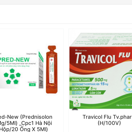
ed-New (Prednisolon
Travicol Flu Tv.pha
g/5Ml) _Cpc1 Hà Nội
(H/100V)
Hộp/20 Ống X 5Ml)