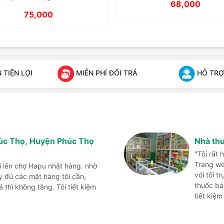
68,000
75,000
TIỆN LỢI
MIỄN PHÍ ĐỔI TRẢ
HỖ TRỢ
húc Thọ, Huyện Phúc Thọ
Nhà th
"Tôi rất
Trang we
i lên chợ Hapu nhặt hàng. nhờ
với tôi t
đủ các mặt hàng tôi cần,
thuốc bá
thì không tăng. Tôi tiết kiệm
tiết kiệm